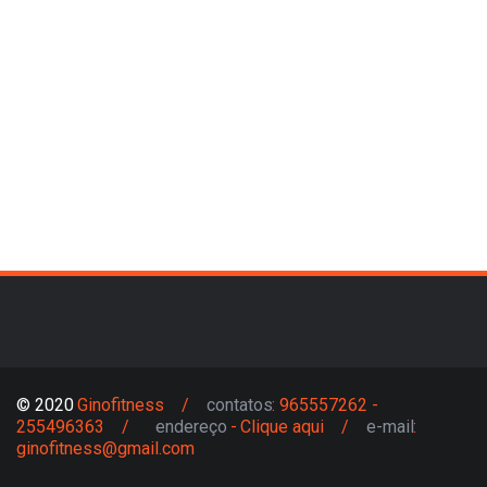
© 2020 
Ginofitness    /    
contatos
: 965557262 - 
255496363    /      
endereço
 - 
Clique aqui
    /    
e-mail
: 
ginofitness@gmail.com