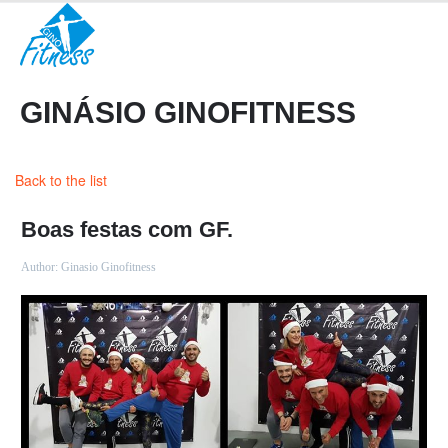
GINÁSIO GINOFITNESS
Back to the list
Boas festas com GF.
Author:
Ginasio Ginofitness